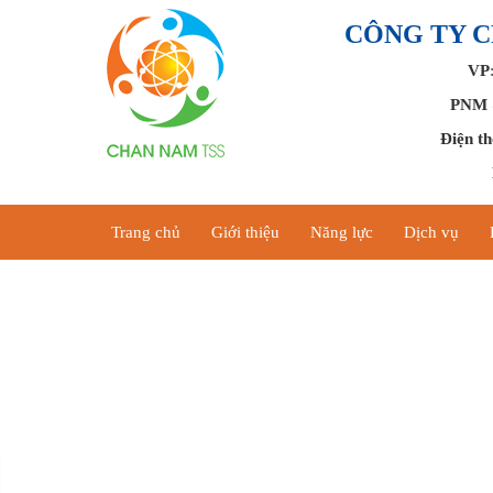
CÔNG TY 
VP
PNM &
Điện th
Trang chủ
Giới thiệu
Năng lực
Dịch vụ