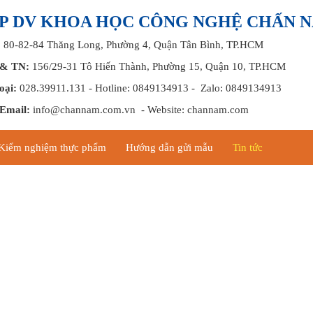
CP DV KHOA HỌC CÔNG NGHỆ CHẤN 
: 80-82-84 Thăng Long, Phường 4, Quận Tân Bình, TP.HCM
 TN:
156/29-31 Tô Hiến Thành, Phường 15, Quận 10, TP.HCM
oại:
028.39911.131 - Hotline: 0849134913 - Zalo: 0849134913
Email:
info@channam.com.vn - Website: channam.com
Kiểm nghiệm thực phẩm
Hướng dẫn gửi mẫu
Tin tức