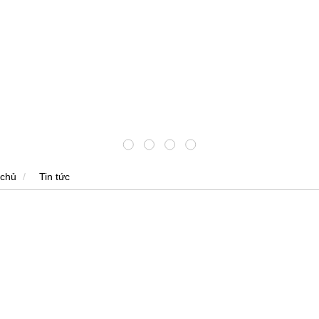
 chủ
Tin tức