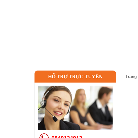
HỖ TRỢ TRỰC TUYẾN
Trang
0849134913