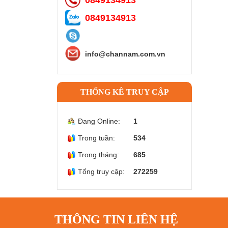
0849134913
info@channam.com.vn
THỐNG KÊ TRUY CẬP
Đang Online:
1
Trong tuần:
534
Trong tháng:
685
Tổng truy cập:
272259
THÔNG TIN LIÊN HỆ