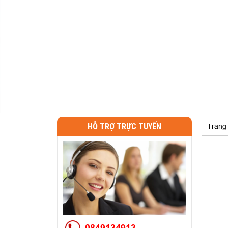
HỖ TRỢ TRỰC TUYẾN
Trang
0849134913