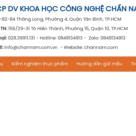
CP DV KHOA HỌC CÔNG NGHỆ CHẤN N
0-82-84 Thăng Long, Phường 4, Quận Tân Bình, TP.HCM
TN:
156/29-31 Tô Hiến Thành, Phường 15, Quận 10, TP.HCM
ại:
028.39911.131 - Hotline: 0849134913 - Zalo: 0849134913
l:
info@channam.com.vn - Website: channam.com
vụ
Kiểm nghiệm thực phẩm
Hướng dẫn gửi mẫu
Ti