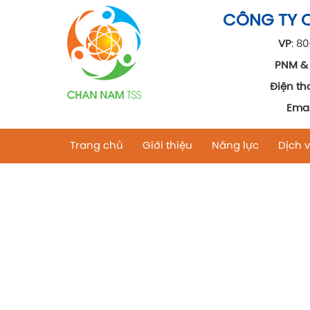
CÔNG TY 
VP
: 8
PNM & 
Điện tho
Emai
Trang chủ
Giới thiệu
Năng lực
Dịch 