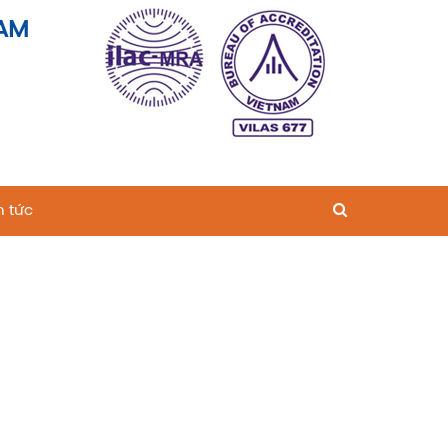
AM
n tức